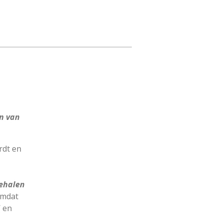
n van
rdt en
behalen
omdat
’ en